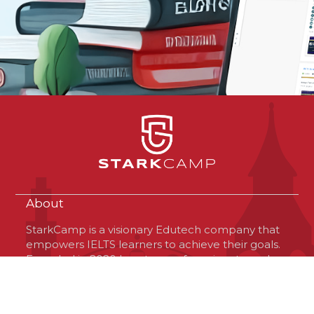
About
StarkCamp is a visionary Edutech company that
empowers IELTS learners to achieve their goals.
Founded in 2020 by a team of passionate and
optimistic professionals, StarkCamp is based in
Virginia, USA, but operates globally. The
company offers a unique platform that connects