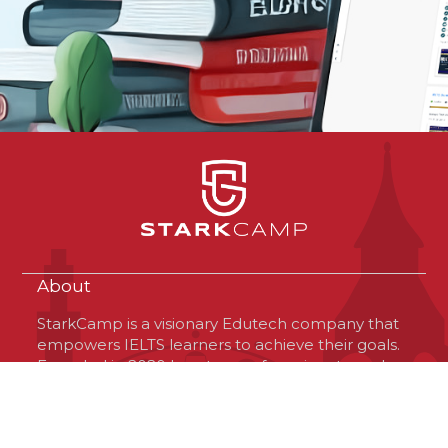
About
StarkCamp is a visionary Edutech company that
empowers IELTS learners to achieve their goals.
Founded in 2020 by a team of passionate and
optimistic professionals, StarkCamp is based in
Virginia, USA, but operates globally. The
company offers a unique platform that connects