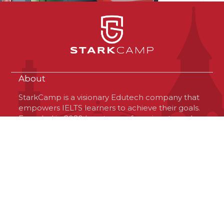
About
StarkCamp is a visionary Edutech company that
empowers IELTS learners to achieve their goals.
Founded in 2020 by a team of passionate and
optimistic professionals, StarkCamp is based in
Virginia, USA, but operates globally. The
company offers a unique platform that connects
learners with high-quality resources and
experienced tutors, tailored to their needs and
preferences. StarkCamp is committed to
delivering excellence, innovation and value to
the IELTS community and its investors.