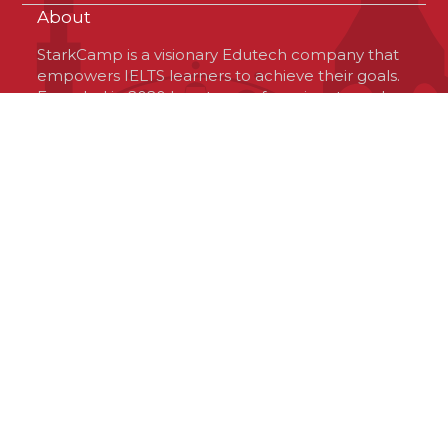
About
StarkCamp is a visionary Edutech company that
empowers IELTS learners to achieve their goals.
Founded in 2020 by a team of passionate and
optimistic professionals, StarkCamp is based in
Virginia, USA, but operates globally. The
company offers a unique platform that connects
learners with high-quality resources and
experienced tutors, tailored to their needs and
preferences. StarkCamp is committed to
delivering excellence, innovation and value to
the IELTS community and its investors.
Contact Us
© 2020 StarkCamp. All rights reserved.