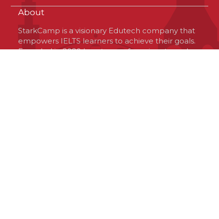
About
StarkCamp is a visionary Edutech company that
empowers IELTS learners to achieve their goals.
Founded in 2020 by a team of passionate and
optimistic professionals, StarkCamp is based in
Virginia, USA, but operates globally. The
company offers a unique platform that connects
learners with high-quality resources and
experienced tutors, tailored to their needs and
preferences. StarkCamp is committed to
delivering excellence, innovation and value to
the IELTS community and its investors.
Contact Us
© 2020 StarkCamp. All rights reserved.