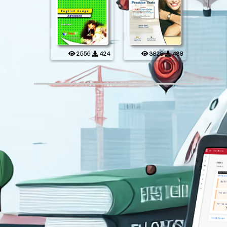
2556
424
3828
438