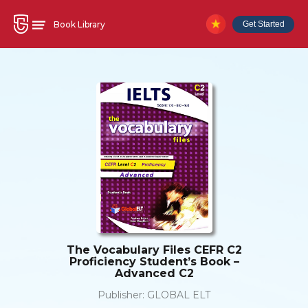
Book Library
Get Started
The Vocabulary Files CEFR C2
Proficiency Student’s Book –
Advanced C2
Publisher:
GLOBAL ELT