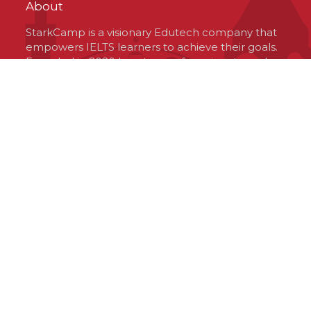
About
StarkCamp is a visionary Edutech company that
empowers IELTS learners to achieve their goals.
Founded in 2020 by a team of passionate and
optimistic professionals, StarkCamp is based in
Virginia, USA, but operates globally. The
company offers a unique platform that connects
learners with high-quality resources and
experienced tutors, tailored to their needs and
preferences. StarkCamp is committed to
delivering excellence, innovation and value to
the IELTS community and its investors.
Contact Us
© 2020 StarkCamp. All rights reserved.