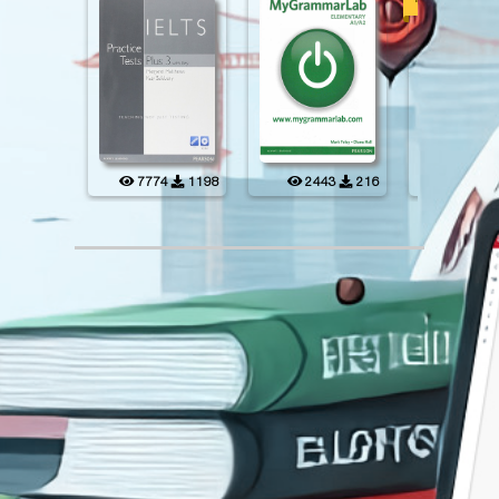
125
199
7774
1198
2443
216
10141