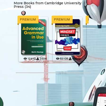
More Books from
Cambridge University
Press (34)
PREMIUM
PREMIUM
PREMIUM
52
2192
12413
2534
63109
40072
16371