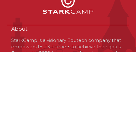
About
StarkCamp is a visionary Edutech company that
empowers IELTS learners to achieve their goals.
Founded in 2020 by a team of passionate and
optimistic professionals, StarkCamp is based in
Virginia, USA, but operates globally. The
company offers a unique platform that connects
learners with high-quality resources and
experienced tutors, tailored to their needs and
preferences. StarkCamp is committed to
delivering excellence, innovation and value to
the IELTS community and its investors.
Contact Us