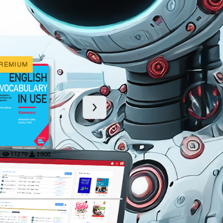
REMIUM
PREMIUM
11279
2906
3617
787
11038