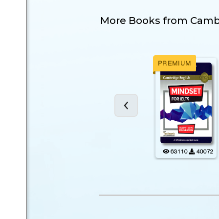
More Books from
Cambr
PREMIUM
PREMIUM
852
2192
12413
2534
63110
40072