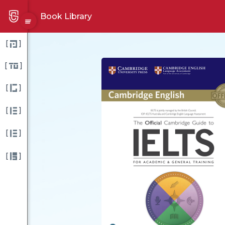
Book Library
[
]
[
]
[
]
[
]
[
]
[
]