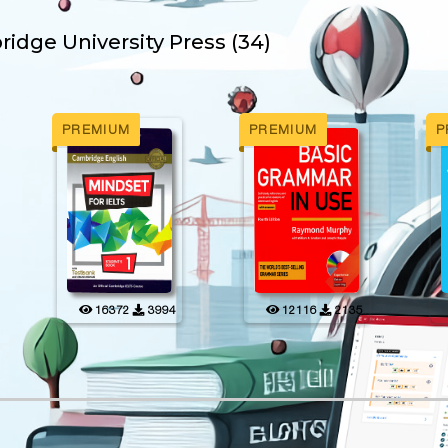
idge University Press (34)
PREMIUM
PREMIUM
P
16372
3994
12116
2135