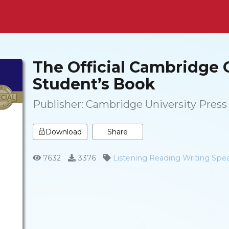
The Official Cambridge 
Student’s Book
Publisher:
Cambridge University Press
Share
Download
7632
3376
Listening
Reading
Writing
Spe